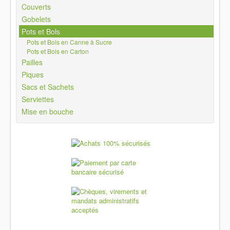
Contactez nous
Couverts
Gobelets
Livraison
Pots et Bols
Votre compte
Pots et Bols en Canne à Sucre
Pots et Bols en Carton
Vous êtes ici :
Accueil
Pots et Bols
Pailles
Pots et Bols en Canne à Sucre
Piques
Sacs et Sachets
Serviettes
Mise en bouche