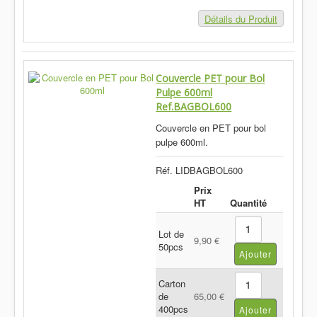
Détails du Produit
Couvercle PET pour Bol
Pulpe 600ml
Ref.BAGBOL600
Couvercle en PET pour bol
pulpe 600ml.
Réf. LIDBAGBOL600
Prix
HT
Quantité
Lot de
9,90 €
50pcs
Carton
de
65,00 €
400pcs