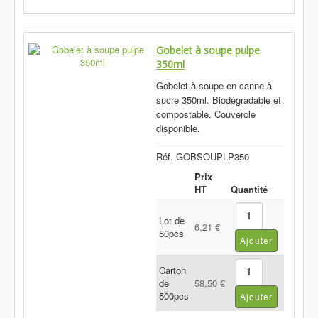
Gobelet à soupe pulpe
350ml
Gobelet à soupe en canne à
sucre 350ml. Biodégradable et
compostable. Couvercle
disponible.
Réf. GOBSOUPLP350
Prix
HT
Quantité
Lot de
6,21 €
50pcs
Carton
de
58,50 €
500pcs