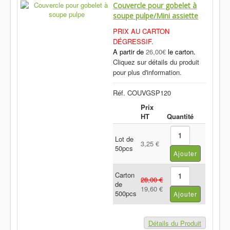
Couvercle pour gobelet à
soupe pulpe/Mini assiette
PRIX AU CARTON
DÉGRESSIF.
A partir de
26,00€
le carton.
Cliquez sur détails du produit
pour plus d'information.
Réf. COUVGSP120
Prix
HT
Quantité
Lot de
3,25 €
50pcs
Carton
28,00 €
de
19,60 €
500pcs
Détails du Produit