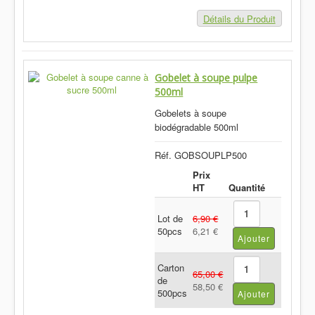
Détails du Produit
Gobelet à soupe pulpe
500ml
Gobelets à soupe
biodégradable 500ml
Réf. GOBSOUPLP500
Prix
HT
Quantité
Lot de
6,90 €
50pcs
6,21 €
Carton
65,00 €
de
58,50 €
500pcs