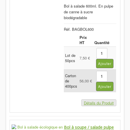
Bol à salade 600ml. En pulpe
de canne à sucre
biodégradable
Réf. BAGBOL600
Prix
HT
Quantité
Lot de
7,50 €
50pcs
Carton
de
56,00 €
400pcs
Détails du Produit
Bol à soupe / salade pulpe