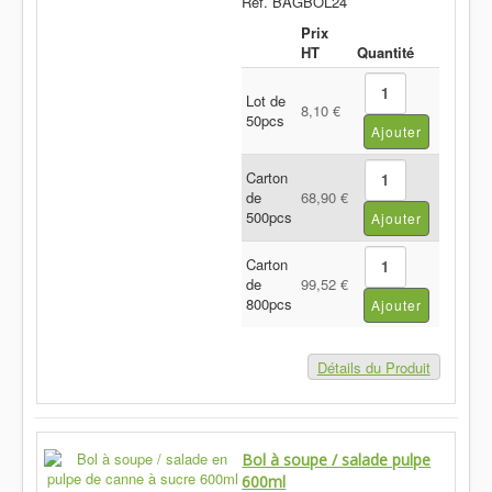
Réf. BAGBOL24
Prix
HT
Quantité
Lot de
8,10 €
50pcs
Carton
de
68,90 €
500pcs
Carton
de
99,52 €
800pcs
Détails du Produit
Bol à soupe / salade pulpe
600ml