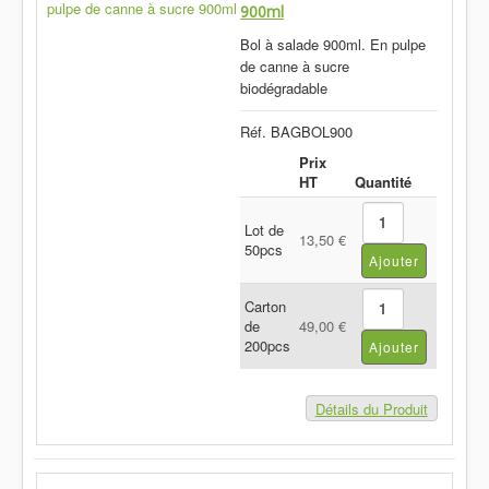
900ml
Bol à salade 900ml. En pulpe
de canne à sucre
biodégradable
Réf. BAGBOL900
Prix
HT
Quantité
Lot de
13,50 €
50pcs
Carton
de
49,00 €
200pcs
Détails du Produit