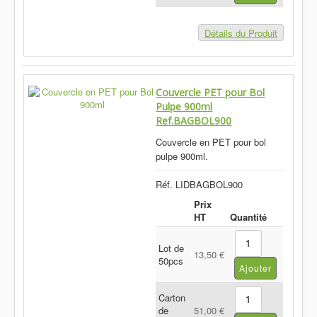
Détails du Produit
Couvercle PET pour Bol
Pulpe 900ml
Ref.BAGBOL900
Couvercle en PET pour bol
pulpe 900ml.
Réf. LIDBAGBOL900
Prix
HT
Quantité
Lot de
13,50 €
50pcs
Carton
de
51,00 €