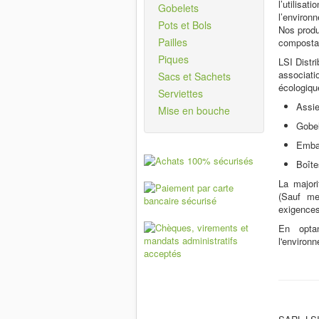
l’utilisa
Gobelets
l’environ
Pots et Bols
Nos produ
Pailles
composta
Piques
LSI Distri
associati
Sacs et Sachets
écologiqu
Serviettes
Assie
Mise en bouche
Gobel
Embal
Boîte
La majori
(Sauf me
exigences
En optan
l'environn