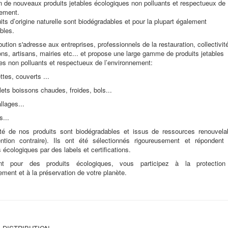
tion de nouveaux produits jetables écologiques non polluants et respectueux de
nement.
its d’origine naturelle sont biodégradables et pour la plupart également
bles.
bution s'adresse aux entreprises, professionnels de la restauration, collectivit
ons, artisans, mairies etc... et propose une large gamme de produits jetables
es non polluants et respectueux de l’environnement:
ttes, couverts ...
ets boissons chaudes, froides, bols...
lages...
s...
té de nos produits sont biodégradables et issus de ressources renouvela
ntion contraire). Ils ont été sélectionnés rigoureusement et répondent
 écologiques par des labels et certifications.
t pour des produits écologiques, vous participez à la protectio
ement et à la préservation de votre planète.