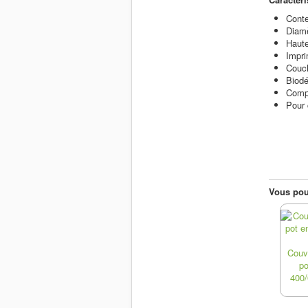
Cont
Diam
Haut
Impri
Couch
Biodé
Comp
Pour 
Vous pour
Couv
po
400/