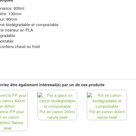
enance: 600ml
ètre: 130mm
eur: 80mm
mé biodégradable et compostable
é intérieur en PLA
gradable
ostable
contenu chaud ou froid
riez être également intéressé(e) par un de ces produits
ercle PP pour
Pot en carton 250ml
Pot en carton 400ml
t en carton
nature bowl
nature bowl
600ml Nature
bowl