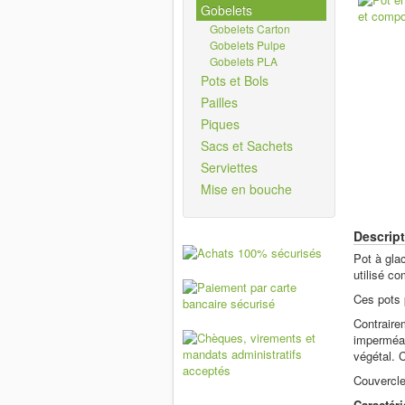
Gobelets
Gobelets Carton
Gobelets Pulpe
Gobelets PLA
Pots et Bols
Pailles
Piques
Sacs et Sachets
Serviettes
Mise en bouche
Descript
Pot à gla
utilisé c
Ces pots p
Contraire
imperméab
végétal. 
Couvercl
Caractéri